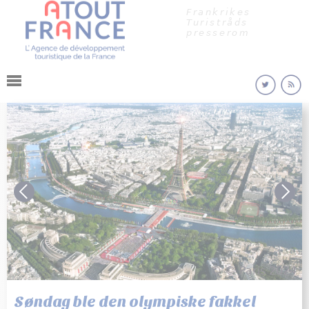
Cookies management panel
Jump to navigation
Frankrikes
Turistråds
presserom
© © Paris 2024
Søndag ble den olympiske fakkel