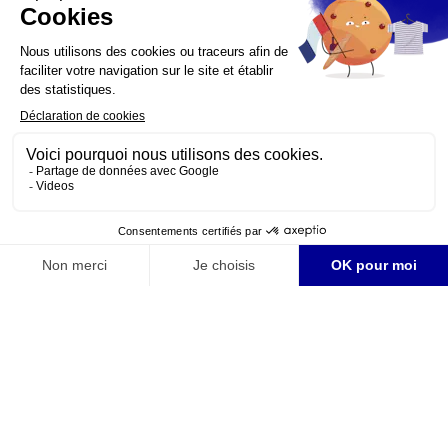
Et måltid uten vin er en dag uten solskinn.
Louis Vaudable
Innehaver av Restaurant Maxim's, Paris fra 1946 etter sin far.