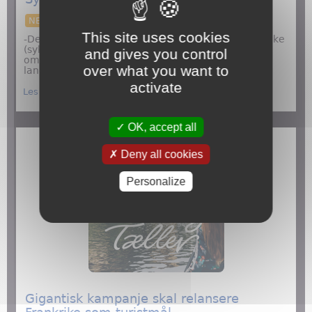
NEWS
This site uses cookies
-Det er omkring 40 dedikerte Voies Vertes i Frankrike
(sykkel – og fotgjngerstier, som er utviklet med
and gives you control
omtanke for miljøet), og 2600 km sykkelruter i
over what you want to
landområdene, som er sikret og avmerkede.
activate
about Sykkelruter i Frankrike
Les mer
OK, accept all
Deny all cookies
Personalize
Gigantisk kampanje skal relansere