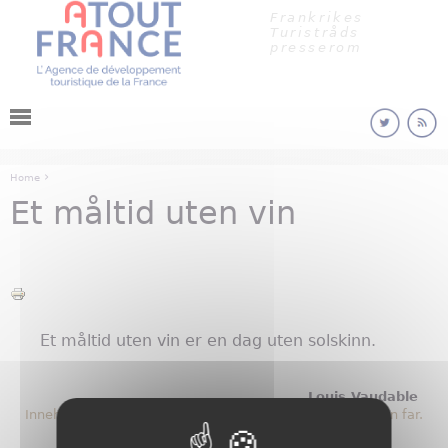
Cookies management panel
Jump to navigation
Frankrikes
Turistråds
presserom
›
Home
Et måltid uten vin
You are here
Et måltid uten vin er en dag uten solskinn.
Louis Vaudable
Innehaver av Restaurant Maxim's, Paris fra 1946 etter sin far.