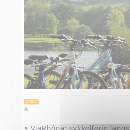
NEWS
• ViaRhôna: sykkelferie lang