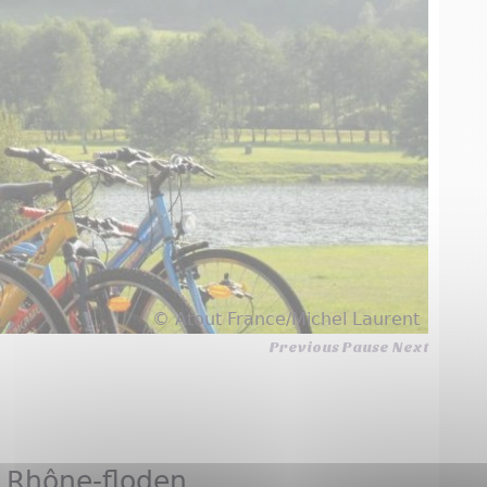
© Atout France/Michel Laurent
Previous
Pause
Next
s Rhône-floden