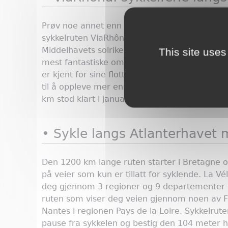
Prøv noe annet enn den tradisjonelle bilferie
sykkelruten ViaRhôna, som tar deg fra Léman-s
Middelhavets solrike strender. Den 815 km lan
This site uses
mest fantastiske områder, blant annet vinre
er kjent for sine flotte lavendelåkrer, olive
til å oppleve mer enn 2000 års historie og kult
km stod klart i januar 2017.
• Sykle langs Atlanterhavet
Den 1200 km lange ruten starter i Bretagne o
på veier som kun er tillatt for syklende. La Vé
deg gjennom 3 regioner og 9 departementer la
ruten som viser deg veien gjennom noen av Fr
Nantes i regionen Pays de la Loire. Sykkelrut
pause fra sykkelen og bestig den 104 meter h