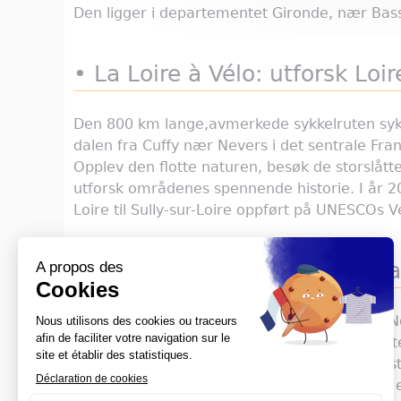
Den ligger i departementet Gironde, nær Bas
• La Loire à Vélo: utforsk Loi
Den 800 km lange,avmerkede sykkelruten sykke
dalen fra Cuffy nær Nevers i det sentrale Frank
Opplev den flotte naturen, besøk de storslåt
utforsk områdenes spennende historie. I år 20
Loire til Sully-sur-Loire oppført på UNESCOs V
• La Véloscénie: på sykkel fra
Den 450 km lange ruten tar deg fra Paris til N
Versailles-slottet, Château de Maintenon-slot
Bagnoles de l'Orne, Alençons kjente kniplings
tidevannsøya, Mont Saint Michel, hvorav alle