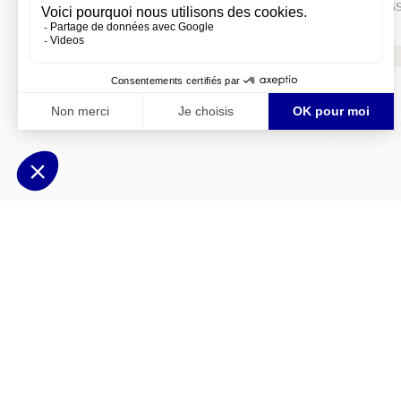
Véloscénies ruter består av sykkelstier, skogs
Dokumenter
ViaRhona - pressemappe