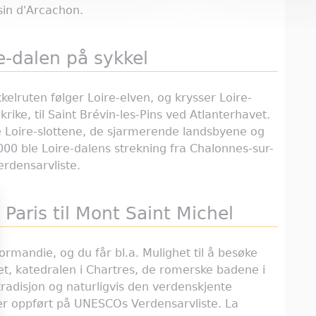
sin d'Arcachon.
re-dalen på sykkel
lruten følger Loire-elven, og krysser Loire-
rike, til Saint Brévin-les-Pins ved Atlanterhavet.
te Loire-slottene, de sjarmerende landsbyene og
00 ble Loire-dalens strekning fra Chalonnes-sur-
erdensarvliste.
 Paris til Mont Saint Michel
ormandie, og du får bl.a. Mulighet til å besøke
tet, katedralen i Chartres, de romerske badene i
tradisjon og naturligvis den verdenskjente
 er oppført på UNESCOs Verdensarvliste. La