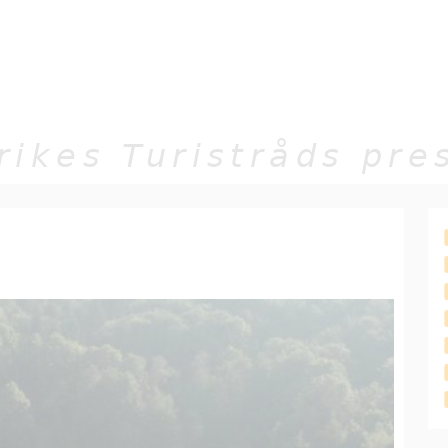
Jump to navigation
rikes Turistråds pr