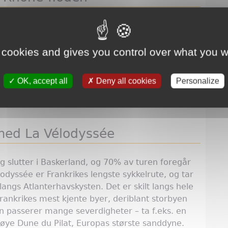
n – hopp på sykkelen og følg Rhône-elven via
jøen ved grensen til Sveits (ved Génève) ned til
ge, sikrede ruten krysser noen av Frankrikes
 cookies and gives you control over what you w
gionen Côtes du Rhône, samt Provence, som bl.a.
ntrær og sin mat. Med ViaRhôna får du muligheten
OK, accept all
Deny all cookies
Personalize
urarv. Prosjektet er stadig under utvikling; 621
 med La Vélodyssée
g slutter i Baskerland, og 70% av turen foregår
lodyssée er Frankrikes lengste sykkelrute, og tar
ngs Atlanterhavskysten. Det er skilt langs hele
ankrikes mest kjente byer, deriblant storbyen
en passerer mange severdigheter – ta f.eks. en
øye Dune du Pilat, Europas største sanddyne.